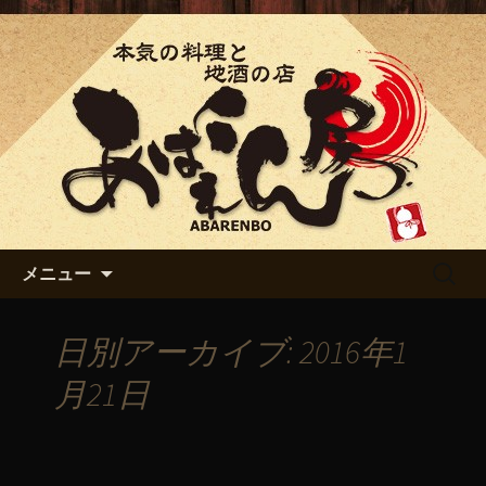
「あばれん房」の最新情報
「あばれん房」からのお知ら
せ
コンテンツへ移動
検
メニュー
索:
日別アーカイブ: 2016年1
月21日