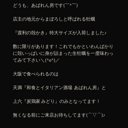
どうも、あばれん房です(￣^￣)ゞ
店主の地元からまぼろしと呼ばれる牡蠣
『渡利の殻かき』特大サイズが入荷しました♪
数に限りがあります！これでもかといわんばかり
に殻いっぱいに身が詰まった生牡蠣を一度味わっ
てみて下さい＼(^o^)／
大阪で食べられるのは
天満『和食とイタリアン酒場 あばれん房』と
上六『炭鶏家 みどり』のみとなってます！
無くなる前にご来店お待ちしてます(⌒▽⌒)♪