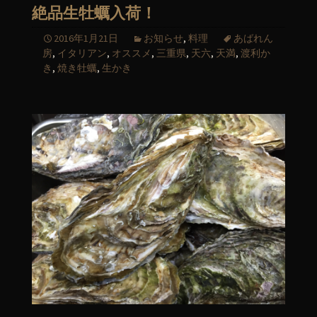
絶品生牡蠣入荷！
2016年1月21日
お知らせ
,
料理
あばれん
房
,
イタリアン
,
オススメ
,
三重県
,
天六
,
天満
,
渡利か
き
,
焼き牡蠣
,
生かき