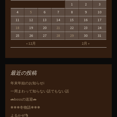
1
2
3
4
5
6
7
8
9
10
11
12
13
14
15
16
17
18
19
20
21
22
23
24
25
26
27
28
29
30
31
« 12月
2月 »
最近の投稿
年末年始のお知らせℹ️
一周まわって知らない話でもない話
🚗bossの送迎🚗
❄❄❄冬物語❄❄❄
よるかぜ🌀