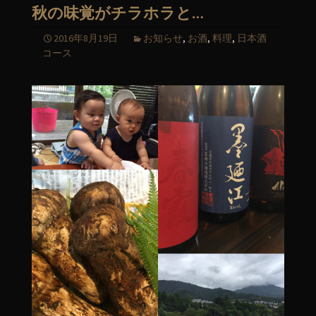
秋の味覚がチラホラと…
2016年8月19日
お知らせ
,
お酒
,
料理
,
日本酒
コース