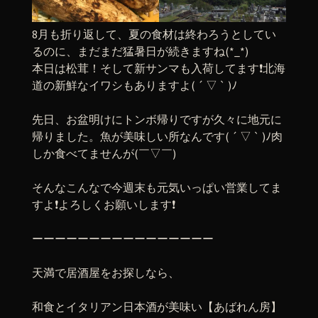
8月も折り返して、夏の食材は終わろうとしてい
るのに、まだまだ猛暑日が続きますね(*_*)
本日は松茸！そして新サンマも入荷してます❗️北海
道の新鮮なイワシもありますよ( ´ ▽ ` )ﾉ
先日、お盆明けにトンボ帰りですが久々に地元に
帰りました。魚が美味しい所なんです( ´ ▽ ` )ﾉ肉
しか食べてませんが(￣▽￣)
そんなこんなで今週末も元気いっぱい営業してま
すよ❗️よろしくお願いします❗️
ーーーーーーーーーーーーーーーー
天満で居酒屋をお探しなら、
和食とイタリアン日本酒が美味い【あばれん房】