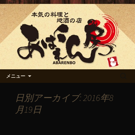
「あばれん房」の最新情報
「あばれん房」からのお知ら
せ
コンテンツへ移動
検
メニュー
索:
日別アーカイブ: 2016年8
月19日