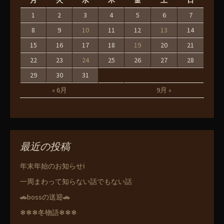
月
火
水
木
金
土
日
1
2
3
4
5
6
7
8
9
10
11
12
13
14
15
16
17
18
19
20
21
22
23
24
25
26
27
28
29
30
31
« 6月
9月 »
最近の投稿
年末年始のお知らせℹ️
一周まわって知らない話でもない話
🚗bossの送迎🚗
❄❄❄冬物語❄❄❄