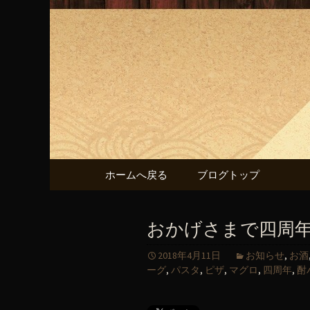
「あばれん房」の最新情報
「あばれ
コンテンツへ移動
ホームへ戻る
ブログトップ
おかげさまで四周年
2018年4月11日
お知らせ
,
お酒
ーグ
,
パスタ
,
ピザ
,
マグロ
,
四周年
,
酎