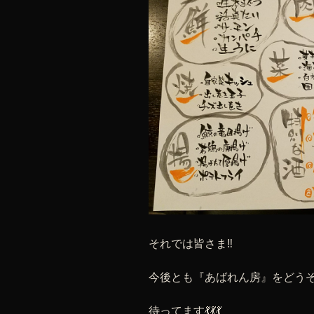
それでは皆さま‼
今後とも『あばれん房』をどう
待ってます💃💃💃