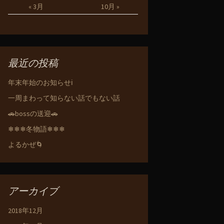
« 3月
10月 »
最近の投稿
年末年始のお知らせℹ️
一周まわって知らない話でもない話
🚗bossの送迎🚗
❄❄❄冬物語❄❄❄
よるかぜ🌀
アーカイブ
2018年12月