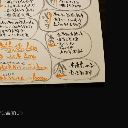
ぞご贔屓に✨