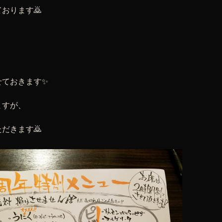
おります🙇
？
せておきます✨
ますが、
だきます🙇