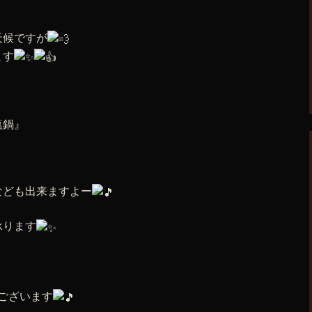
天候ですが
ます
塩鍋』
なども出来ますよー
承ります
でございます