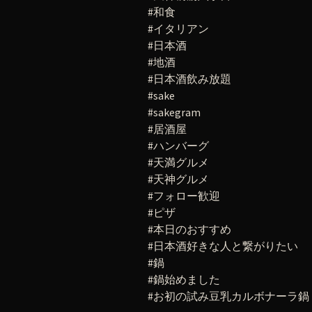
#和食
#イタリアン
#日本酒
#地酒
#日本酒飲み放題
#sake
#sakegram
#居酒屋
#ハンバーグ
#天満グルメ
#天神グルメ
#フォロー歓迎
#ピザ
#本日のおすすめ
#日本酒好きな人と繋がりたい
#鍋
#鍋始めました
#お初の試み豆乳カルボナーラ鍋