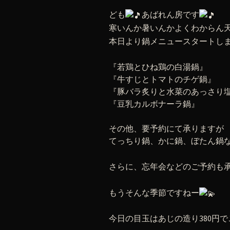
ども
あばれん房です
寒いんか暑いんかよくわからん
本日より鍋メニュースタートし
『若鶏とひね鶏の白湯鍋』
『牛すじとトマトのチゲ鍋』
『豚バラ炙りと水菜のあっさり
『豆乳カルボナーラ鍋』
その他、要予約にて承りますが
てっちり鍋、かに鍋、ぼたん鍋
さらに、忘年会などのご予約も
もうそんな季節ですねー
今日の目玉はあじの造り380円