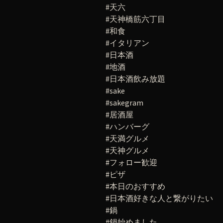
#天六
#天神橋筋六丁目
#和食
#イタリアン
#日本酒
#地酒
#日本酒飲み放題
#sake
#sakegram
#居酒屋
#ハンバーグ
#天満グルメ
#天神グルメ
#フォロー歓迎
#ピザ
#本日のおすすめ
#日本酒好きな人と繋がりたい
#鍋
#鍋始めました