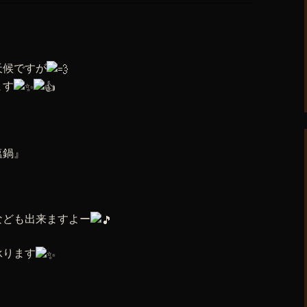
天候ですが
ます
塩鍋』
なども出来ますよー
承ります