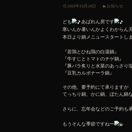
2018年10月26日
お知らせ
ども
あばれん房です
寒いんか暑いんかよくわからん
本日より鍋メニュースタートし
『若鶏とひね鶏の白湯鍋』
『牛すじとトマトのチゲ鍋』
『豚バラ炙りと水菜のあっさり
『豆乳カルボナーラ鍋』
その他、要予約にて承りますが
てっちり鍋、かに鍋、ぼたん鍋
さらに、忘年会などのご予約も
もうそんな季節ですねー