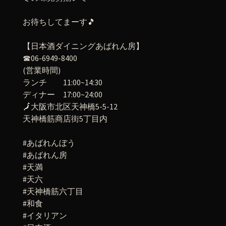
お待ちしてまーす🎵
【日本酒ダイニングあばれん房】
☎06-6949-8400
(営業時間)
ランチ 11:00~14:30
ディナー 17:00~24:00
🗾大阪市北区天神橋5-5-12
天神橋筋商店街5丁目内
#あばれんぼう
#あばれん房
#天満
#天六
#天神橋筋六丁目
#和食
#イタリアン