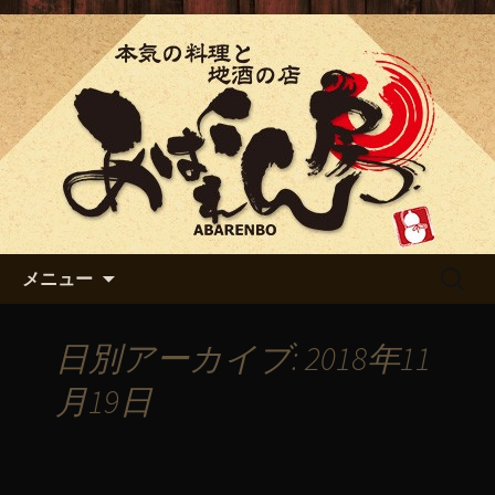
「あばれん房」の最新情報
「あばれん房」からのお知ら
せ
コンテンツへ移動
検
メニュー
索:
日別アーカイブ: 2018年11
月19日