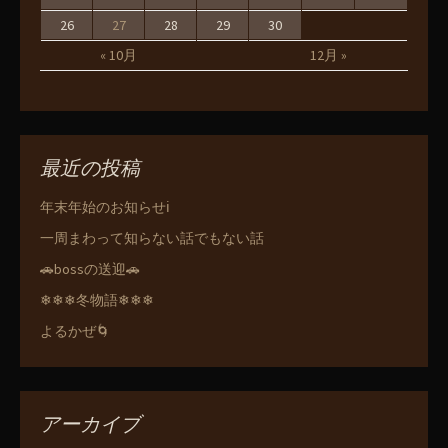
26
27
28
29
30
« 10月
12月 »
最近の投稿
年末年始のお知らせℹ️
一周まわって知らない話でもない話
🚗bossの送迎🚗
❄❄❄冬物語❄❄❄
よるかぜ🌀
アーカイブ