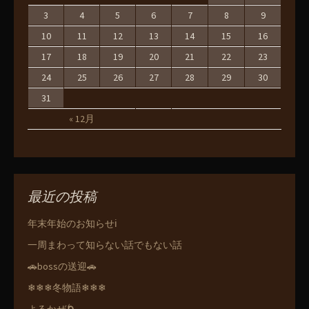
3
4
5
6
7
8
9
10
11
12
13
14
15
16
17
18
19
20
21
22
23
24
25
26
27
28
29
30
31
« 12月
最近の投稿
年末年始のお知らせℹ️
一周まわって知らない話でもない話
🚗bossの送迎🚗
❄❄❄冬物語❄❄❄
よるかぜ🌀