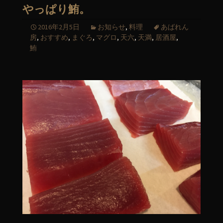
やっぱり鮪。
2016年2月5日
お知らせ
,
料理
あばれん
房
,
おすすめ
,
まぐろ
,
マグロ
,
天六
,
天満
,
居酒屋
,
鮪