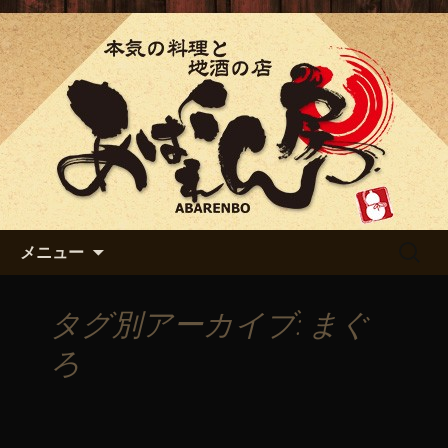
「あばれん房」の最新情報
「あばれん房」からのお知ら
せ
コンテンツへ移動
検
メニュー
索:
タグ別アーカイブ: まぐ
ろ