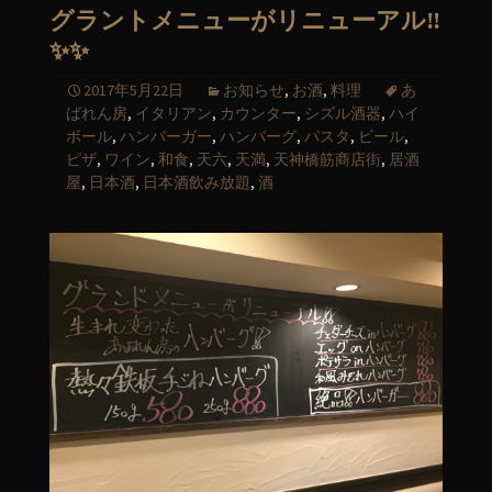
グラントメニューがリニューアル‼️
✨✨
2017年5月22日
お知らせ
,
お酒
,
料理
あ
ばれん房
,
イタリアン
,
カウンター
,
シズル酒器
,
ハイ
ボール
,
ハンバーガー
,
ハンバーグ
,
パスタ
,
ビール
,
ピザ
,
ワイン
,
和食
,
天六
,
天満
,
天神橋筋商店街
,
居酒
屋
,
日本酒
,
日本酒飲み放題
,
酒