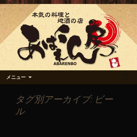
「あばれん房」の最新情報
「あばれん房」からのお知ら
せ
コンテンツへ移動
検
メニュー
索:
タグ別アーカイブ: ビー
ル