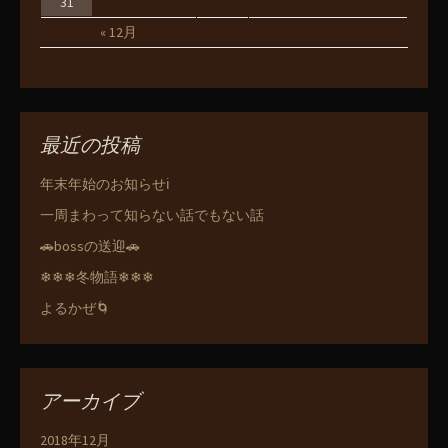
31
« 12月
最近の投稿
年末年始のお知らせℹ️
一周まわって知らない話でもない話
🚗bossの送迎🚗
❄❄❄冬物語❄❄❄
よるかぜ🌀
アーカイブ
2018年12月