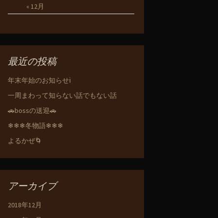
« 12月
最近の投稿
年末年始のお知らせℹ️
一周まわって知らない話でもない話
🚗bossの送迎🚗
❄❄❄冬物語❄❄❄
よるかぜ🌀
アーカイブ
2018年12月