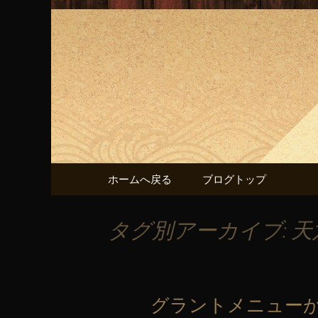
「あばれん房」の最新情報
「あばれ
コンテンツへ移動
ホームへ戻る
ブログトップ
タグ別アーカイブ: 天
グラントメニューが