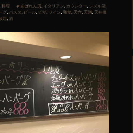
,
料理
あばれん房
,
イタリアン
,
カウンター
,
シズル酒
ーグ
,
パスタ
,
ビール
,
ピザ
,
ワイン
,
和食
,
天六
,
天満
,
天神橋
放題
,
酒