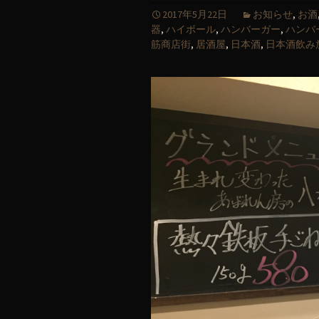
2017年5月22日
お知らせ
,
お酒
器
,
ハイボール
,
ハンバーガー
,
ハンバ
筋商店街
,
居酒屋
,
日本酒
,
日本酒飲み