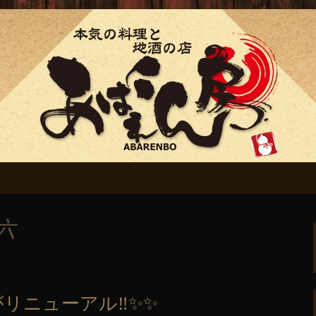
ん房」からのお知
六
リニューアル‼️✨✨