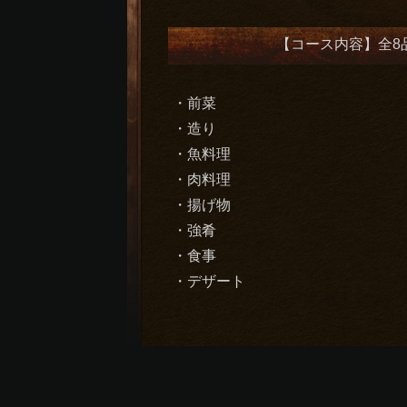
【コース内容】全8
・前菜
・造り
・魚料理
・肉料理
・揚げ物
・強肴
・食事
・デザート