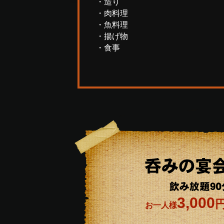
・造り
・肉料理
・魚料理
・揚げ物
・食事
3,000
お一人様