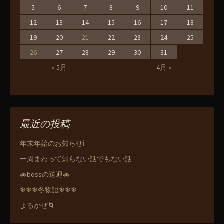
5
6
7
8
9
10
11
12
13
14
15
16
17
18
19
20
21
22
23
24
25
26
27
28
29
30
31
« 5月
4月 »
最近の投稿
年末年始のお知らせℹ️
一周まわって知らない話でもない話
🚗bossの送迎🚗
❄❄❄冬物語❄❄❄
よるかぜ🌀