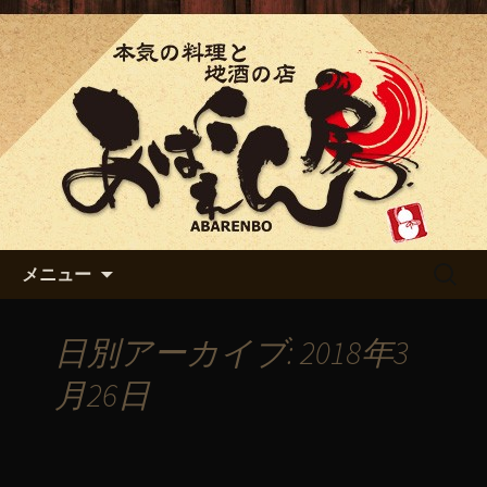
「あばれん房」の最新情報
「あばれん房」からのお知ら
せ
コンテンツへ移動
検
メニュー
索:
日別アーカイブ: 2018年3
月26日