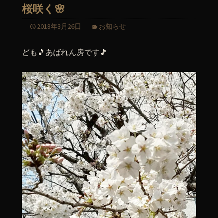
桜咲く🌸
2018年3月26日
お知らせ
ども🎵あばれん房です🎵