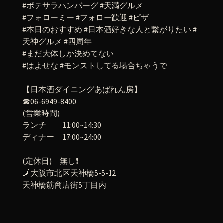
#ポテサラハンバーグ #天満グルメ
#フォローミー #フォロー歓迎 #ピザ
#本日のおすすめ #日本酒好きな人と繋がりたい #
天神グルメ #四周年
#まだ大体しか決めてない
#はよせな #モンストしてる場合ちゃうで
【日本酒ダイニングあばれん房】
☎06-6949-8400
(営業時間)
ランチ 11:00~14:30
ディナー 17:00~24:00
(定休日) 無し❗
🗾大阪市北区天神橋5-5-12
天神橋筋商店街5丁目内