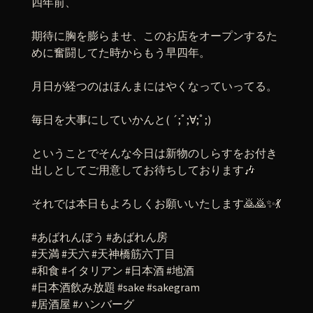
四年前、
期待に胸を膨らませ、このお店をオープンするた
めに奮闘してた時からもう早四年。
月日が経つのはほんまにはやくなっていってる。
毎日を大事にしていかんと( ´;ﾟ;∀;ﾟ;)
ということでそんな今日は新物のしらすをお付き
出しとしてご用意してお待ちしております🎶
それでは本日もよろしくお願いいたします🙇🙇✨💃
#あばれんぼう #あばれん房
#天満 #天六 #天神橋筋六丁目
#和食 #イタリアン #日本酒 #地酒
#日本酒飲み放題 #sake #sakegram
#居酒屋 #ハンバーグ